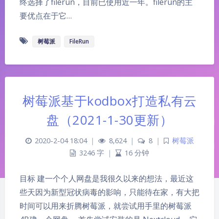
终选择了filerun，目前已使用近一年。filerun的主
要优点在于它…
树莓派
FileRun
树莓派基于kodbox打造私有云
盘（2021-1-30更新）
2020-2-04 18:04
|
8,624
|
8
|
树莓派
3246 字
|
16 分钟
目标 建一个个人网盘是我很久以来的想法，最近这
些天因为新型冠状病毒的影响，只能待在家，有大把
时间可以用来折腾树莓派，就尝试用手里的树莓派