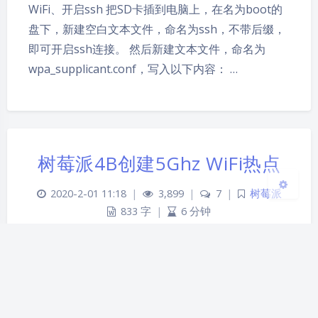
WiFi、开启ssh 把SD卡插到电脑上，在名为boot的
夜间模式
盘下，新建空白文本文件，命名为ssh，不带后缀，
即可开启ssh连接。 然后新建文本文件，命名为
Sans Serif
Serif
wpa_supplicant.conf，写入以下内容： …
浅阴影
深阴影
关闭
日落
暗化
灰度
树莓派4B创建5Ghz WiFi热点
2020-2-01 11:18
|
3,899
|
7
|
树莓派
833 字
|
6 分钟
目标 在树莓派4B上创建一个频率为5Ghz的WiFi热
点。 以下内容应该同样适用于树莓派3B+。 准备工
作 给树梅派4B刷写系统，具体过程不赘述，我用的
是目前最新的官方系统，镜像名称为2019-09-26-