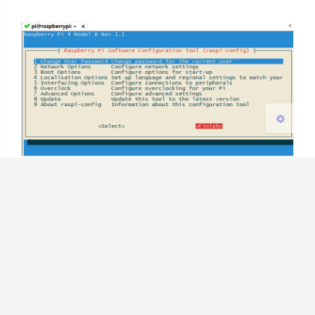
浅阴影
深阴影
关闭
日落
暗化
灰度