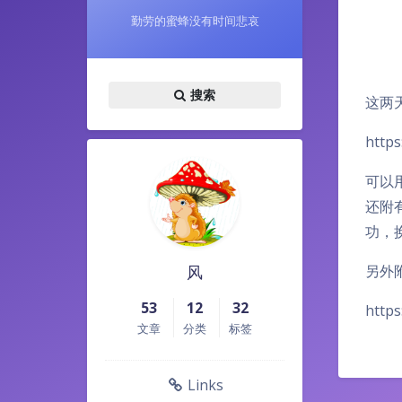
勤劳的蜜蜂没有时间悲哀
搜索
这两
https
可以用
还附有
功，
风
另外
53
12
32
https
文章
分类
标签
Links