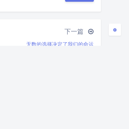
(≧∇≦*)ゝ
(☆ω☆)
─┴
￣﹃￣
(/ω＼)
∠( ᐛ 」∠)＿
下一篇
→
୧(๑•̀⌄•́๑)૭
٩(ˊᗜˋ*)و
无数的选择决定了我们的命运
இ皿இ｀)
⌇●﹏●⌇
(ฅ´ω`ฅ)
○
φ(￣∇￣o)
ヾ(´･ ･｀｡)ノ"
(ó﹏ò｡)
Σ(っ °Д °;)っ
｀｡)
╮(╯▽╰)╭
o(*////▽////*)q
ω•) "(ㆆᴗㆆ)
9服务器安
给WordPress文章分
WordPress迁移小记
IA
类目录排序的插件
2023-12-13