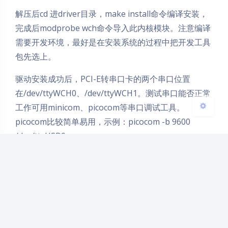
Sans Serif
Serif
解压后cd 进driver目录，make install命令编译安装，
完成后modprobe wch命令导入此内核模块。注意编译
浅阴影
深阴影
需要开发环境，最好是在安装系统的过程中把开发工具
包先选上。
关闭
日落
暗化
灰度
驱动安装成功后，PCI-E转串口卡的两个串口位置
在/dev/ttyWCH0、/dev/ttyWCH1。测试串口能否正常
工作可用minicom、picocom等串口调试工具。
picocom比较简单易用，示例：picocom -b 9600
/dev/ttyUSB0
其他有用命令：
ls /dev/tty* 查看串口设备，输出结果里，ttyS*一般为
板载串口，ttyUSB*为USB转串口设备，这次加的WCH
芯片的PCI-E转串口扩展卡，串口设备为ttyWCH*