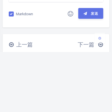
浅阴影
深阴影
发送
Markdown
关闭
日落
暗化
灰度
|´・ω・)ノ
ヾ(≧∇≦*)ゝ
(☆ω☆)
（╯‵□′）╯︵┴─┴
￣﹃￣
(/ω＼)
上一篇
下一篇
∠( ᐛ 」∠)＿
(๑•̀ㅁ•́ฅ)
→_→
解决wordpress主机
FreeNAS 11.2 U5安装
୧(๑•̀⌄•́๑)૭
٩(ˊᗜˋ*)و
(ノ°ο°)ノ
更换IP地址后无法访问
和配置CIFS/Samba共
(´இ皿இ｀)
⌇●﹏●⌇
(ฅ´ω`ฅ)
的问题
享文件夹
(╯°A°)╯︵○○○
φ(￣∇￣o)
ヾ(´･ ･｀｡)ノ"
( ง ᵒ̌皿ᵒ̌)ง⁼³₌₃
(ó﹏ò｡)
Σ(っ °Д °;)っ
( ,,´･ω･)ﾉ"(´っω･｀｡)
推荐文章
╮(╯▽╰)╭
o(*////▽////*)q
＞﹏＜
( ๑´•ω•) "(ㆆᴗㆆ)
给WordPress文章分
WordPress迁移小记
n