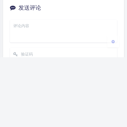
浅阴影
深阴影
发送评论
关闭
日落
暗化
灰度
发送
Markdown
|´・ω・)ノ
ヾ(≧∇≦*)ゝ
(☆ω☆)
（╯‵□′）╯︵┴─┴
￣﹃￣
(/ω＼)
上一篇
下一篇
∠( ᐛ 」∠)＿
(๑•̀ㅁ•́ฅ)
→_→
树莓派4B安装FileRun
Cisco MDS 9148S FC
୧(๑•̀⌄•́๑)૭
٩(ˊᗜˋ*)و
(ノ°ο°)ノ