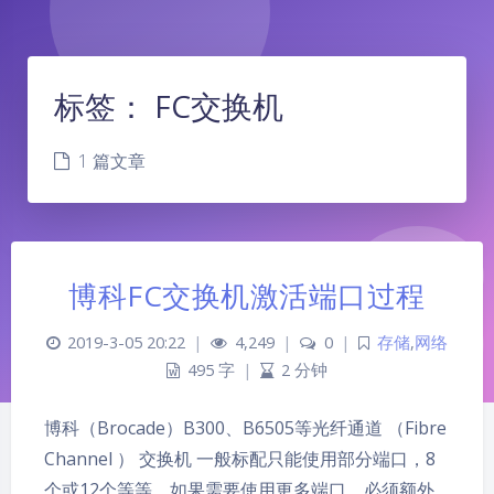
标签：
FC交换机
1 篇文章
博科FC交换机激活端口过程
2019-3-05 20:22
|
4,249
|
0
|
存储
,
网络
495 字
|
2 分钟
博科（Brocade）B300、B6505等光纤通道 （Fibre
夜间模式
Channel ） 交换机 一般标配只能使用部分端口，8
个或12个等等，如果需要使用更多端口，必须额外
Sans Serif
Serif