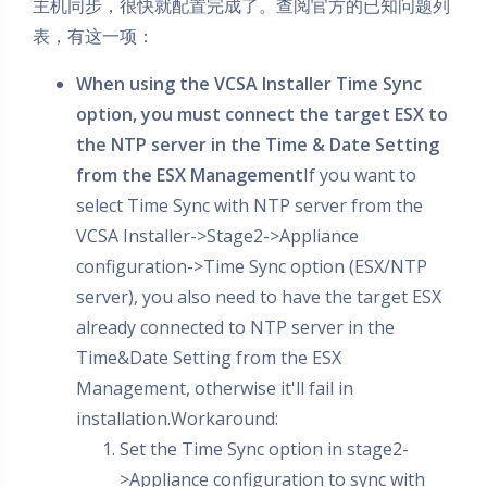
主机同步，很快就配置完成了。查阅官方的已知问题列
表，有这一项：
When using the VCSA Installer Time Sync
option, you must connect the target ESX to
the NTP server in the Time & Date Setting
from the ESX Management
If you want to
select Time Sync with NTP server from the
VCSA Installer->Stage2->Appliance
configuration->Time Sync option (ESX/NTP
server), you also need to have the target ESX
already connected to NTP server in the
Time&Date Setting from the ESX
Management, otherwise it'll fail in
installation.Workaround:
Set the Time Sync option in stage2-
>Appliance configuration to sync with