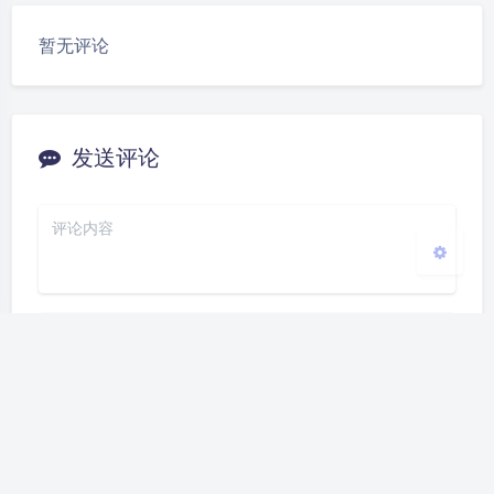
豆
暂无评论
Sans Serif
Serif
浅阴影
深阴影
发送评论
关闭
日落
暗化
灰度
发送
Markdown
|´・ω・)ノ
ヾ(≧∇≦*)ゝ
(☆ω☆)