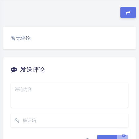
豆
暂无评论
夜间模式
发送评论
Sans Serif
Serif
浅阴影
深阴影
关闭
日落
暗化
灰度