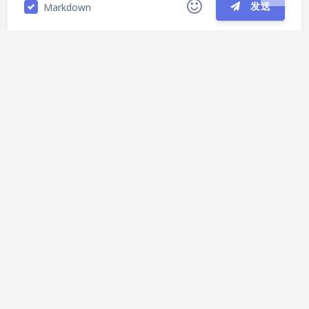
发送
Markdown
|´・ω・)ノ
ヾ(≧∇≦*)ゝ
(☆ω☆)
（╯‵□′）╯︵┴─┴
￣﹃￣
(/ω＼)
上一篇
下一篇
∠( ᐛ 」∠)＿
(๑•̀ㅁ•́ฅ)
→_→
ESXi 6.5+VSAN安装测
因时间同步选项配置
୧(๑•̀⌄•́๑)૭
٩(ˊᗜˋ*)و
(ノ°ο°)ノ
试简要备忘录
错误导致VCSA6.7安装
(´இ皿இ｀)
⌇●﹏●⌇
(ฅ´ω`ฅ)
失败的解决方法
(╯°A°)╯︵○○○
φ(￣∇￣o)
ヾ(´･ ･｀｡)ノ"
( ง ᵒ̌皿ᵒ̌)ง⁼³₌₃
(ó﹏ò｡)
Σ(っ °Д °;)っ
( ,,´･ω･)ﾉ"(´っω･｀｡)
推荐文章
╮(╯▽╰)╭
o(*////▽////*)q
＞﹏＜
( ๑´•ω•) "(ㆆᴗㆆ)
无数的选择决定了我
法兰西菊/木茼蒿
碰
们的命运
草